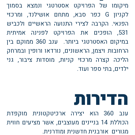
יקומו של הפרויקט אסטרטגי ונמצא בסמוך
לקניון G כפר סבא, מתחם אושילנד, ומרכזי
פנאי. הקרבה לצירי התנועה הראשיים ולכביש
531, הופכים את הפרויקט לפנינה אמיתית
במיקום האסטרטגי ביותר. ענב 360 ממוקם בין
רחובות ויצמן, הראשונים, נורדאו ורופין ובמרחק
ליכה קצרה מרכזי קניות, מוסדות ציבור, גני
דים, בתי ספר ועוד.
דירות
ענב 360 הוא יצירה ארכיטקטונית מוקפדת
הכוללת 14 בניינים מעוצבים, אשר מציעים חווית
גורים אורבנית חדשנית ומודרנית.