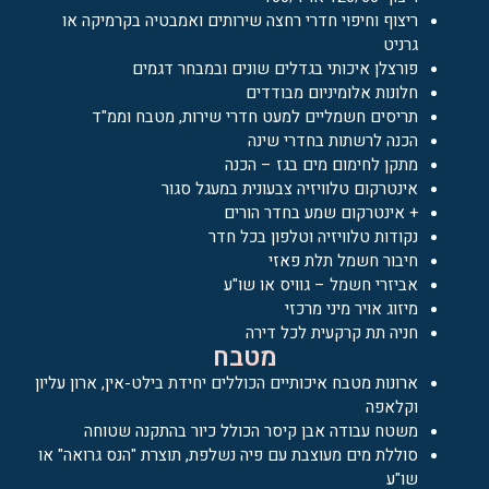
ריצוף וחיפוי חדרי רחצה שירותים ואמבטיה בקרמיקה או
גרניט
פורצלן איכותי בגדלים שונים ובמבחר דגמים
חלונות אלומיניום מבודדים
תריסים חשמליים למעט חדרי שירות, מטבח וממ"ד
הכנה לרשתות בחדרי שינה
מתקן לחימום מים בגז – הכנה
אינטרקום טלוויזיה צבעונית במעגל סגור
+ אינטרקום שמע בחדר הורים
נקודות טלוויזיה וטלפון בכל חדר
חיבור חשמל תלת פאזי
אביזרי חשמל – גוויס או שו"ע
מיזוג אויר מיני מרכזי
חניה תת קרקעית לכל דירה
מטבח
ארונות מטבח איכותיים הכוללים יחידת בילט-אין, ארון עליון
וקלאפה
משטח עבודה אבן קיסר הכולל כיור בהתקנה שטוחה
סוללת מים מעוצבת עם פיה נשלפת, תוצרת "הנס גרואה" או
שו"ע