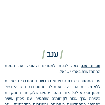
ענב
רת ענב
גאה לבנות למגורים ולהוביל את תנופת
תחדשות בארץ ישראל.
ב מתמחה ביצירת פרויקטים חדשניים ומורכבים באיכות
א פשרות. החברה שואפת להביא סטנדרטים גבוהים של
נון וביצוע לכל אחד מהפרויקטים שלה, תוך התמקדות
צירת ערך עבור לקוחותיה ושותפיה. עם ניסיון עשיר
חומי ההתחדשות העירונית והמגורים היוקרתיים, ענב