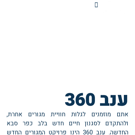
אודות ענב
מפרט טכני
תוכניות דירה
תכנון ועיצוב
חווית מגורים
נב 360
תם מוזמנים לגלות חוויית מגורים אחרת,
להתקדם לסגנון חיים חדש בלב כפר סבא
החדשה. ענב 360 הינו פרויקט המגורים החדש